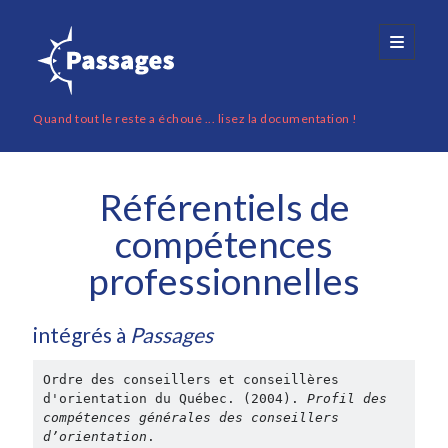
Guide
open
primary
menu
de
l'utilisateur
Quand tout le reste a échoué ... lisez la documentation !
Sidebar
Recherche
Recherche
Référentiels de
compétences
Accéder à votre portfolio
professionnelles
intégrés à
Passages
Ce guide de l'utilisateur de
Passages
a été réalisé par de Champlain et
Ordre des conseillers et conseillères 
Labelle (2022)
d'orientation du Québec. (2004). 
Profil des 
Cette création est mise à disposition selon les termes de la
CC BY-SA
4.0
compétences générales des conseillers 
d’orientation
. 