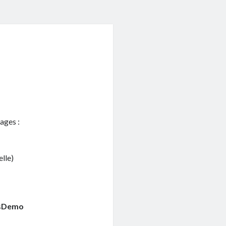
ages :
lle)
sDemo