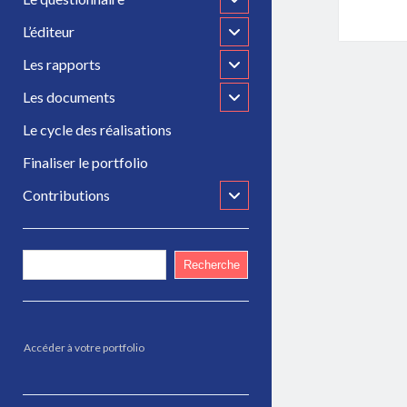
child
menu
open
L’éditeur
child
menu
open
Les rapports
child
menu
open
Les documents
child
menu
Le cycle des réalisations
Finaliser le portfolio
open
Contributions
child
menu
Sidebar
Recherche
Recherche
Accéder à votre portfolio